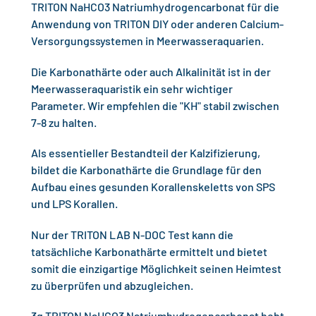
TRITON NaHCO3 Natriumhydrogencarbonat für die
Warenkorb
Anwendung von TRITON DIY oder anderen Calcium-
hinzugefügt
Versorgungssystemen in Meerwasseraquarien.
Die Karbonathärte oder auch Alkalinität ist in der
Meerwasseraquaristik ein sehr wichtiger
Parameter. Wir empfehlen die "KH" stabil zwischen
7-8 zu halten.
Als essentieller Bestandteil der Kalzifizierung,
bildet die Karbonathärte die Grundlage für den
Aufbau eines gesunden Korallenskeletts von SPS
und LPS Korallen.
Nur der TRITON LAB N-DOC Test kann die
tatsächliche Karbonathärte ermittelt und bietet
somit die einzigartige Möglichkeit seinen Heimtest
zu überprüfen und abzugleichen.
3g TRITON NaHCO3 Natriumhydrogencarbonat hebt